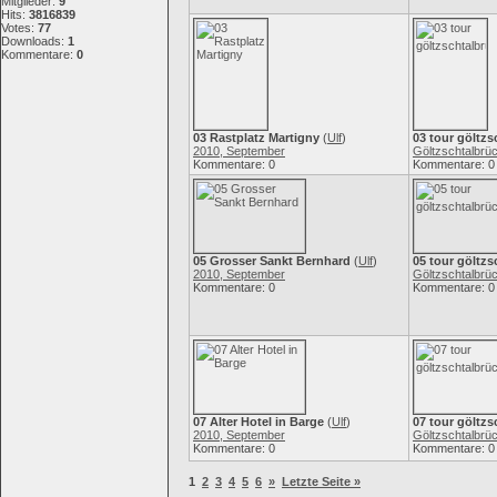
Mitglieder:
9
Hits:
3816839
Votes:
77
Downloads:
1
Kommentare:
0
03 Rastplatz Martigny
(
Ulf
)
03 tour göltzs
2010, September
Göltzschtalbrü
Kommentare: 0
Kommentare: 0
05 Grosser Sankt Bernhard
(
Ulf
)
05 tour göltzs
2010, September
Göltzschtalbrü
Kommentare: 0
Kommentare: 0
07 Alter Hotel in Barge
(
Ulf
)
07 tour göltzs
2010, September
Göltzschtalbrü
Kommentare: 0
Kommentare: 0
1
2
3
4
5
6
»
Letzte Seite »