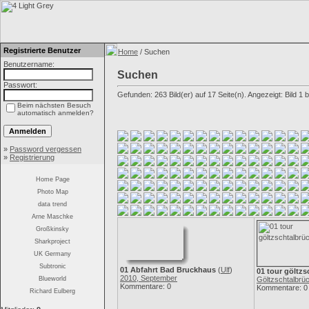
Registrierte Benutzer
Home
/ Suchen
Benutzername:
Suchen
Passwort:
Gefunden: 263 Bild(er) auf 17 Seite(n). Angezeigt: Bild 1 b
Beim nächsten Besuch
automatisch anmelden?
»
Password vergessen
»
Registrierung
Home Page
Photo Map
data trend
Arne Maschke
Großkinsky
Sharkproject
UK Germany
Subtronic
01 Abfahrt Bad Bruckhaus
(
Ulf
)
01 tour göltzs
2010, September
Blueworld
Göltzschtalbrü
Kommentare: 0
Kommentare: 0
Richard Eulberg